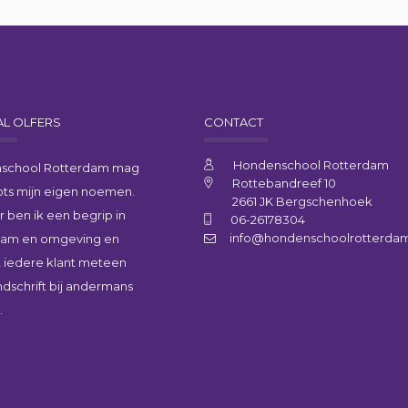
L OLFERS
CONTACT
Hondenschool Rotterdam
school Rotterdam mag
Rottebandreef 10
trots mijn eigen noemen.
2661 JK Bergschenhoek
ar ben ik een begrip in
06-26178304
info@hondenschoolrotterdam
dam en omgeving en
 iedere klant meteen
ndschrift bij andermans
.