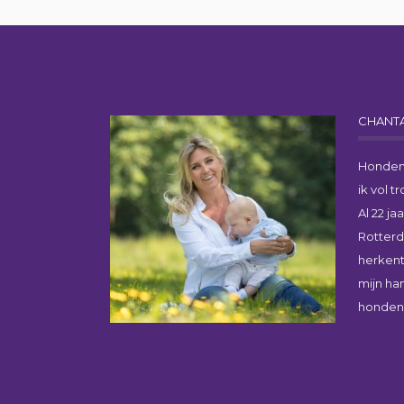
CHANTA
Honden
ik vol 
Al 22 ja
Rotter
herkent
mijn ha
honden