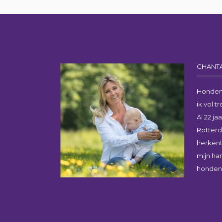
CHANTA
Honden
ik vol 
Al 22 ja
Rotter
herkent
mijn ha
honden