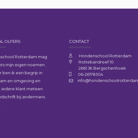
L OLFERS
CONTACT
Hondenschool Rotterdam
school Rotterdam mag
Rottebandreef 10
trots mijn eigen noemen.
2661 JK Bergschenhoek
ar ben ik een begrip in
06-26178304
info@hondenschoolrotterdam
dam en omgeving en
 iedere klant meteen
ndschrift bij andermans
.