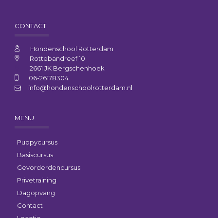
CONTACT
Hondenschool Rotterdam
Rottebandreef 10
2661 JK Bergschenhoek
06-26178304
info@hondenschoolrotterdam.nl
MENU
Puppycursus
Basiscursus
Gevorderdencursus
Privetraining
Dagopvang
Contact