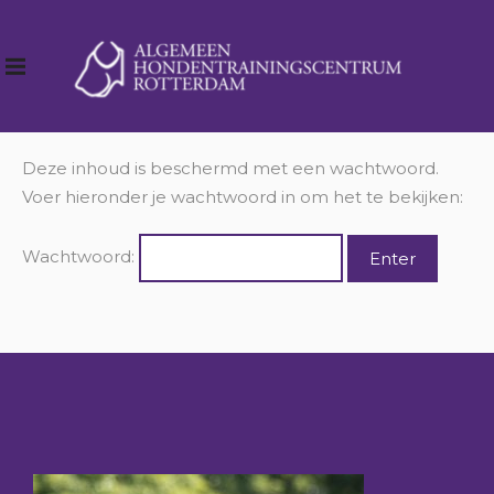
Deze inhoud is beschermd met een wachtwoord.
Voer hieronder je wachtwoord in om het te bekijken:
Wachtwoord: