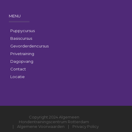
MENU
Puppycursus
Basiscursus
Gevorderdencursus
Privetraining
Dagopvang
Contact
Locatie
Copyright 2024 Algemeen
Hondentrainingscentrum Rotterdam
|
Algemene Voorwaarden
|
Privacy Policy