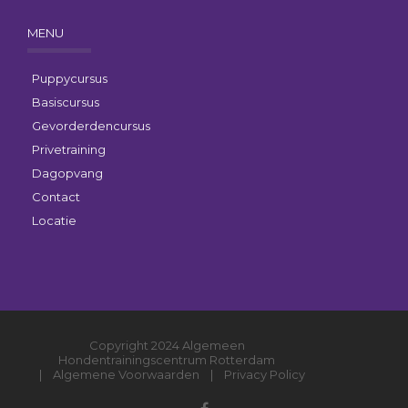
MENU
Puppycursus
Basiscursus
Gevorderdencursus
Privetraining
Dagopvang
Contact
Locatie
Copyright 2024 Algemeen
Hondentrainingscentrum Rotterdam
|
Algemene Voorwaarden
|
Privacy Policy