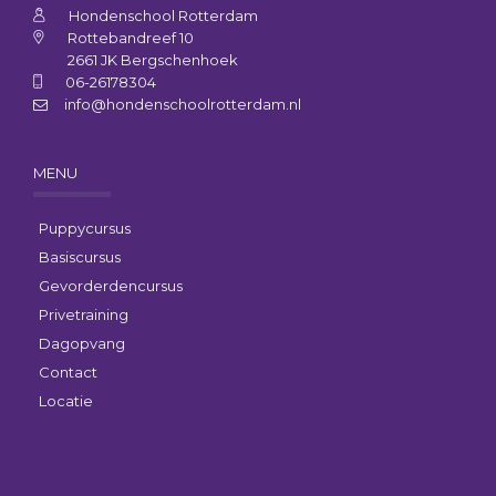
Hondenschool Rotterdam
Rottebandreef 10
2661 JK Bergschenhoek
06-26178304
info@hondenschoolrotterdam.nl
MENU
Puppycursus
Basiscursus
Gevorderdencursus
Privetraining
Dagopvang
Contact
Locatie